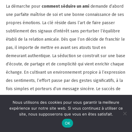
La démarche pour
comment séduire un ami
demande d’abord
une parfaite maîtrise de soi et une bonne connaissance de ses
propres émotions. La clé réside dans l’art de faire passer
subtilement des signaux d’intérêt sans perturber l’équilibre
établi de la relation amicale. Dès que l’on décide de franchir le
pas, il importe de mettre en avant ses atouts tout en
demeurant authentique. La séduction se construit sur une base
d’écoute, de partage et de complicité qui vient enrichir chaque
échange. En cultivant un environnement propice à l’expression
des sentiments, l’effort passe par des gestes significatifs, à la
fois simples et porteurs d’un message sincère. Le succès de
cette transition dépend également d’un art du dialogue
Nous utilisons des cookies pour vous garantir la meilleure
minutieux : discuter de sujets profonds, partager des
expérience sur notre site web. Si vous continuez à utiliser ce
anecdotes personnelles et proposer des moments d’intimité
site, nous supposerons que vous en êtes satisfait.
sur des terrains neutres permet de créer un climat d’échange
OK
favorable. L’approche se veut progressive et patient, soignant