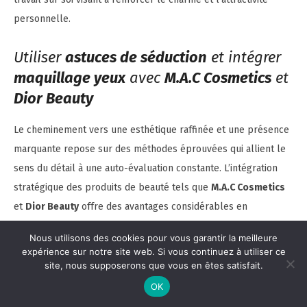
personnelle.
Utiliser
astuces de séduction
et intégrer
maquillage yeux
avec
M.A.C Cosmetics
et
Dior Beauty
Le cheminement vers une esthétique raffinée et une présence
marquante repose sur des méthodes éprouvées qui allient le
sens du détail à une auto-évaluation constante. L’intégration
stratégique des produits de beauté tels que
M.A.C Cosmetics
et
Dior Beauty
offre des avantages considérables en
apportant une touche d’expertise aux routines de soins.
Nous utilisons des cookies pour vous garantir la meilleure
L’emploi d’un
maquillage yeux
bien réalisé se pose en
expérience sur notre site web. Si vous continuez à utiliser ce
véritable signature d’un regard affirmé, reflétant une harmonie
site, nous supposerons que vous en êtes satisfait.
entre expertise technique et naturel. Développer ses
astuces
OK
de séduction
passe par l’apprentissage de gestes précis qui