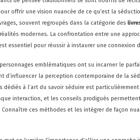
urants de pensée traditionnels se sont nourris de réc
ur offrir une vision nuancée de ce qu’est la séductio
 ouvrages, souvent regroupés dans la catégorie des
livre
réalités modernes. La confrontation entre une appro
 est essentiel pour réussir à instaurer une connexion 
s personnages emblématiques ont su incarner le parfa
t d’influencer la perception contemporaine de la séd
rs dédiés à l’art du savoir séduire est particulièreme
haque interaction, et les conseils prodigués permette
. Connaître ces méthodes et les intégrer de façon nu