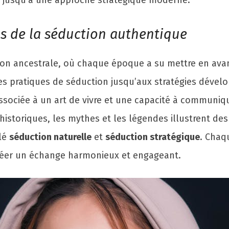
s jusqu’à une approche stratégique moderne.
ls de la séduction authentique
adition ancestrale, où chaque époque a su mettre en av
res pratiques de séduction jusqu’aux stratégies dével
sociée à un art de vivre et une capacité à communiqu
 historiques, les mythes et les légendes illustrent de
elé
séduction naturelle
et
séduction stratégique
. Chaq
 créer un échange harmonieux et engageant.