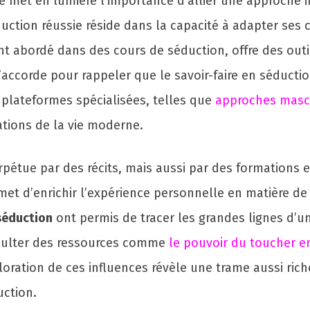
ue met en lumière l’importance d’allier une approche 
séduction réussie réside dans la capacité à adapter se
 abordé dans des cours de séduction, offre des outils
accorde pour rappeler que le savoir-faire en séducti
 plateformes spécialisées, telles que
approches mascu
uations de la vie moderne.
rpétue par des récits, mais aussi par des formations 
met d’enrichir l’expérience personnelle en matière d
séduction
ont permis de tracer les grandes lignes d’un
onsulter des ressources comme
le pouvoir du toucher e
ploration de ces influences révèle une trame aussi ri
uction.