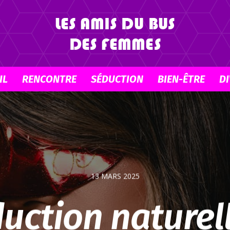
IL
RENCONTRE
SÉDUCTION
BIEN-ÊTRE
DI
Lesamisdubusdesfemmes
13 MARS 2025
uction naturel