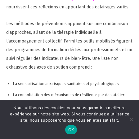
nourrissent ces réflexions en apportant des éclairages variés.
Les méthodes de prévention s’appuient sur une combinaison
d’approches, allant de la thérapie individuelle à
l’accompagnement collectif. Parmi les outils mobilisés figurent
des programmes de formation dédiés aux professionnels et un
suivi régulier des indicateurs de bien-être. Une liste non
exhaustive des axes de soutien comprend :
La sensibilisation aux risques sanitaires et psychologiques
La consolidation des mécanismes de résilience par des ateliers
d’expression
Nous utilisons des cookies pour vous garantir la meilleure
expérience sur notre site web. Si vous continuez à utiliser ce
L’accès facilité à des soins spécialisés
site, nous supposerons que vous en êtes satisfait.
Le développement d’espaces de dialogue et de soutien
OK
L’intégration de technologies pour améliorer le suivi