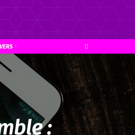
VERS
mble :