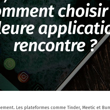
mment choisir 
leure applicati
rencontre ?
ement. Les plateformes comme Tinder, Meetic et Bum